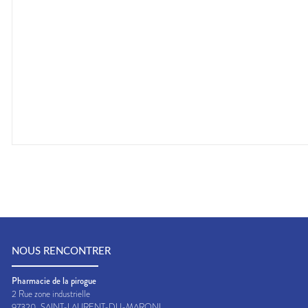
NOUS RENCONTRER
Pharmacie de la pirogue
2 Rue zone industrielle
97320
SAINT-LAURENT-DU-MARONI