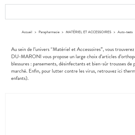
Compléments
CORPS-
DISPOSITIFS
D’ORDONNANCE
PHARMACIES
alimentaires
CHEVEUX
MÉDICAUX
DE GARDE
Dispositifs
Cheveux
VOTRE
médicaux
APPLICATION
Corps
DE SANTÉ
Solaire
Accueil
>
Parapharmacie
>
MATÉRIEL ET ACCESSOIRES
>
Auto-tests
Visage
Au sein de l’univers “Matériel et Accessoires”, vous trouvere
DU-MARONI vous propose un large choix d’articles d’orthopédi
blessures : pansements, désinfectants et bien-sûr trousses de 
marché. Enfin, pour lutter contre les virus, retrouvez ici th
enfants).