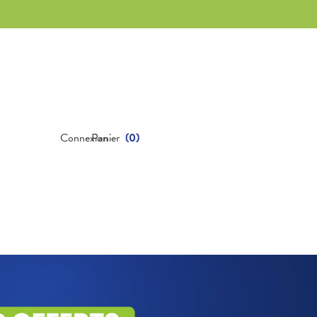
Connexion
Panier
(
0
)