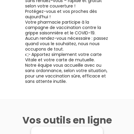
Sans rendez-vous – rapide et gratuit
technologie antioxydante.
selon votre couverture !
texture légère,
Protégez-vous et vos proches dès
particulièrement adaptée 
aujourd’hui !
peaux normales à mixtes
Votre pharmacie participe à la
pénètre instantanément p
campagne de vaccination contre la
laisser un fini non gras et 
grippe saisonnière et le COVID-19.
collant. Son délicat parf
Aucun rendez-vous nécessaire : passez
d’été donne envie d’en
quand vous le souhaitez, nous nous
réappliquer encore et enco
occupons de tout.
Résiste à l’eau, à la
👉 Apportez simplement votre carte
transpiration et aux
Vitale et votre carte de mutuelle.
frottements.
Notre équipe vous accueille avec ou
sans ordonnance, selon votre situation,
pour une vaccination sûre, efficace et
sans attente inutile.
Vos outils en ligne