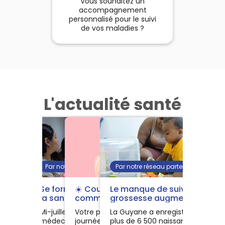
Vous souhaitez un
accompagnement
personnalisé pour le suivi
de vos maladies ?
L'actualité santé
Par notre réseau partenaire
Par notre réseau partenaire
🦟 Pourquoi les moustiques
Se former aux métiers de
☀️ Coup de soleil :
Le manque de suivi de
me piquent-ils toujours
la santé en Guyane, c’est
comment soulager sa
grossesse augmente les
moi (et jamais mon
possible !
peau ?
risques de complication.
Vous avez l'impression d'être le
Mi-juillet, les étudiants en
Votre peau a rougi après une
La Guyane a enregistré un peu
conjoint) ?
repas préféré des moustiques
médecine et en soins
journée au soleil ? Découvrez
plus de 6 500 naissances l’an