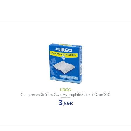
URGO
Compresses Stériles Gaze Hydrophile 7.5cmx7.5cm X10
3
,
55
€