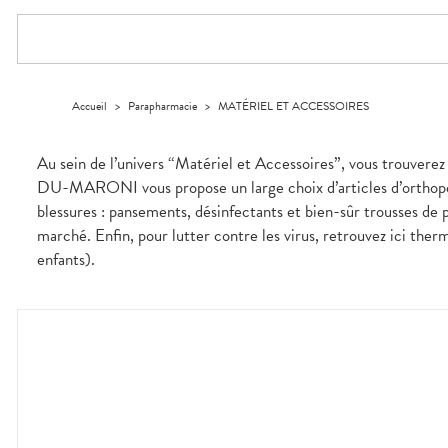
Compléments
CORPS-
DISPOSITIFS
D’ORDONNANCE
PHARMACIES
alimentaires
CHEVEUX
MÉDICAUX
DE GARDE
Dispositifs
Cheveux
VOTRE
médicaux
APPLICATION
Corps
DE SANTÉ
Solaire
Accueil
>
Parapharmacie
>
MATÉRIEL ET ACCESSOIRES
Visage
Au sein de l’univers “Matériel et Accessoires”, vous trouvere
DU-MARONI vous propose un large choix d’articles d’orthopédi
blessures : pansements, désinfectants et bien-sûr trousses de 
marché. Enfin, pour lutter contre les virus, retrouvez ici th
enfants).