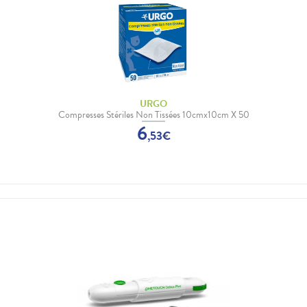
URGO
Compresses Stériles Non Tissées 10cmx10cm X 50
6
,
53
€