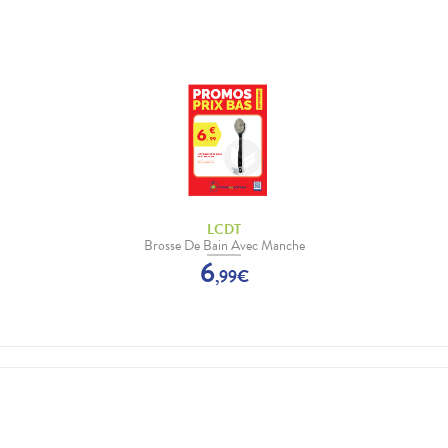
LCDT
Brosse De Bain Avec Manche
6
,
99
€