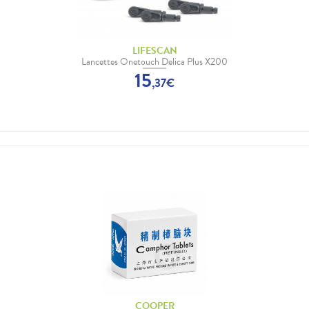
LIFESCAN
Lancettes Onetouch Delica Plus X200
15
,
37
€
COOPER