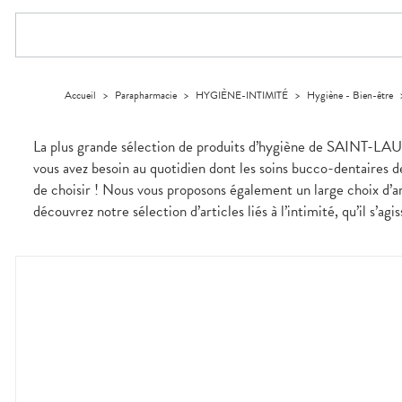
Compléments
CORPS-
DISPOSITIFS
D’ORDONNANCE
PHARMACIES
alimentaires
CHEVEUX
MÉDICAUX
DE GARDE
Dispositifs
Cheveux
VOTRE
médicaux
APPLICATION
Corps
DE SANTÉ
Solaire
Accueil
>
Parapharmacie
>
HYGIÈNE-INTIMITÉ
>
Hygiène - Bien-être
Visage
La plus grande sélection de produits d’hygiène de SAINT-LAU
vous avez besoin au quotidien dont les soins bucco-dentaires d
de choisir ! Nous vous proposons également un large choix d’art
découvrez notre sélection d’articles liés à l’intimité, qu’il s’ag