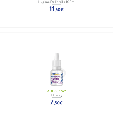
Hygiene De L'oreille 100ml
11
,
50
€
AUDISPRAY
Dolo 7g
7
,
50
€