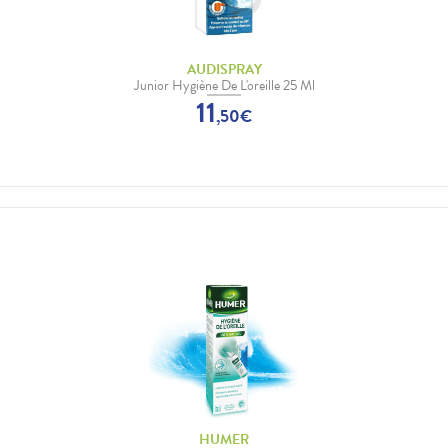
AUDISPRAY
Junior Hygiène De L'oreille 25 Ml
11
,
50
€
HUMER