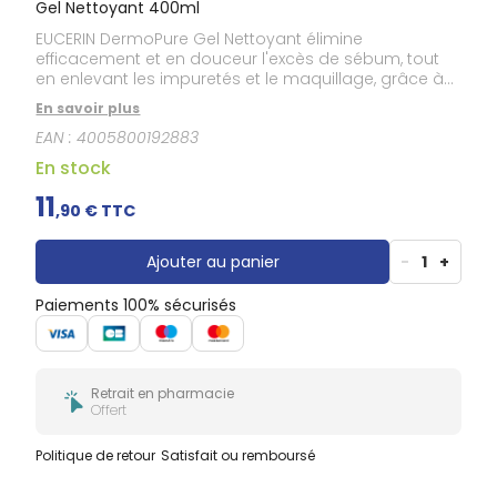
Gel Nettoyant 400ml
EUCERIN DermoPure Gel Nettoyant élimine
efficacement et en douceur l'excès de sébum, tout
en enlevant les impuretés et le maquillage, grâce à
sa formule sans savon avec 6% de Tensioactifs
En savoir plus
Amphotères. La peau du visage est propre, fraîche et
EAN :
4005800192883
souple. Non-comédogène.
En stock
11
,
90
€ TTC
Ajouter au panier
-
1
+
Paiements 100% sécurisés
Retrait en pharmacie
Offert
Politique de retour
Satisfait ou remboursé