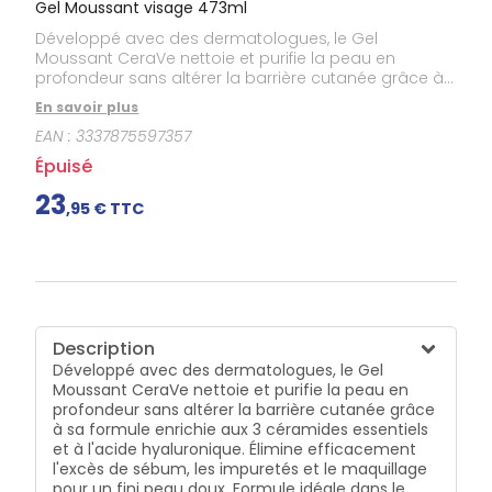
Gel Moussant visage 473ml
Développé avec des dermatologues, le Gel
Moussant CeraVe nettoie et purifie la peau en
profondeur sans altérer la barrière cutanée grâce à
sa formule enrichie aux 3 céramides essentiels et à
En savoir plus
l'acide hyaluronique. Élimine efficacement l'excès de
EAN :
3337875597357
sébum, les impuretés et le maquillage pour un fini
peau doux. Formule idéale dans le cadre d'un usage
Épuisé
quotidien, en particulier pour les peaux normales à
mixtes et grasses à tendance acnéique. Texture
23
,
95
€ TTC
fraîche et moussante. Visage et cou. Sans parfum.
Hypoallergénique. Non-comédogène.
Description
Développé avec des dermatologues, le Gel
Moussant CeraVe nettoie et purifie la peau en
profondeur sans altérer la barrière cutanée grâce
à sa formule enrichie aux 3 céramides essentiels
et à l'acide hyaluronique. Élimine efficacement
l'excès de sébum, les impuretés et le maquillage
pour un fini peau doux. Formule idéale dans le