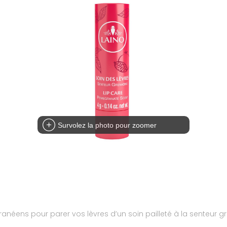
Survolez la photo pour zoomer
rranéens pour parer vos lèvres d’un soin pailleté à la senteur g