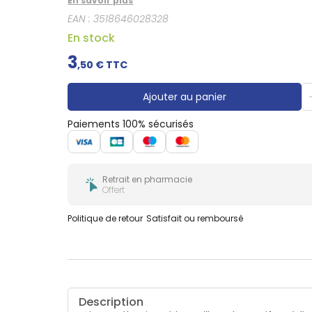
En savoir plus
EAN :
3518646028328
En stock
3
,
50
€ TTC
Ajouter au panier
Paiements 100% sécurisés
Retrait en pharmacie
Offert
Politique de retour
Satisfait ou remboursé
Description