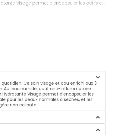
ratante Visage permet d'encapsuler les actifs et
 les peaux normales à sèches, et les peaux
ère non collante.
uotidien. Ce soin visage et cou enrichi aux 3
e. Au niacinamide, actif anti-inflammatoire
me Hydratante Visage permet d'encapsuler les
ale pour les peaux normales à sèches, et les
ère non collante.