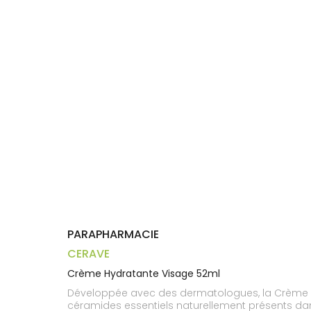
Compléments
CORPS-
DISPOSITIFS
D’ORDONNANCE
PHARMACIES
alimentaires
CHEVEUX
MÉDICAUX
DE GARDE
Dispositifs
Cheveux
VOTRE
médicaux
APPLICATION
Corps
DE SANTÉ
Solaire
Visage
PARAPHARMACIE
CERAVE
Crème Hydratante Visage 52ml
Développée avec des dermatologues, la Crème Hyd
céramides essentiels naturellement présents dans