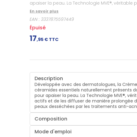
apaiser la peau. La Technologie MVE®, véritable 
de les diffuser de manière prolongée dans la pe
En savoir plus
desséché
EAN :
3337875597449
Épuisé
17
,
95
€ TTC
Description
Développée avec des dermatologues, la Crème Hy
céramides essentiels naturellement présents dan
pour apaiser la peau. La Technologie MVE®, vér
actifs et de les diffuser de manière prolongée 
peaux desséchées par les traitements anti-acn
Composition
Mode d'emploi