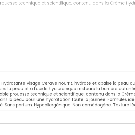
prouesse technique et scientifique, contenu dans la Crème Hyd
au pour une hydratation toute la journée. Formules idéale pour
es par les traitements anti-acné. Sans parfum. Hypoallergénique. Non comédogène. Texture lég
dratante Visage CeraVe nourrit, hydrate et apaise la peau au q
s la peau et à l'acide hyaluronique restaure la barrière cutané
itable prouesse technique et scientifique, contenu dans la Crè
dans la peau pour une hydratation toute la journée. Formules idé
é. Sans parfum. Hypoallergénique. Non comédogène. Texture lég