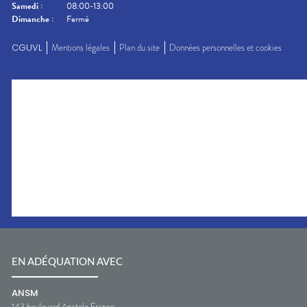
Samedi
:
08:00-13:00
Dimanche
:
Fermé
CGUVL
Mentions légales
Plan du site
Données personnelles et cookies
EN ADÉQUATION AVEC
ANSM
143 boulevard Anatole France