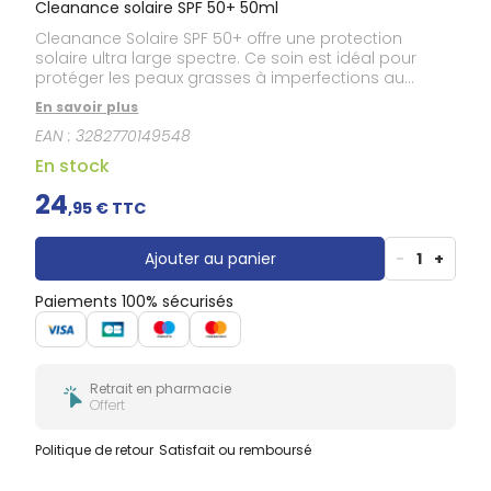
Cleanance solaire SPF 50+ 50ml
Cleanance Solaire SPF 50+ offre une protection
solaire ultra large spectre. Ce soin est idéal pour
protéger les peaux grasses à imperfections au
quotidien. Avec de la Monolaurine, actif sébo-
En savoir plus
réducteur, il permet une réduction significative des
EAN :
3282770149548
boutons et aide à prévenir l'apparition de marques
dues à l'exposition solaire. Cleanance Solaire 50+
En stock
laisse sur la peau un fini imperceptible et non brillant
à l’application et constitue une excellente base de
24
,
95
€ TTC
maquillage au quotidien. Sa formule est également
résistante à l'eau.
Ajouter au panier
-
1
+
Paiements 100% sécurisés
Retrait en pharmacie
Offert
Politique de retour
Satisfait ou remboursé