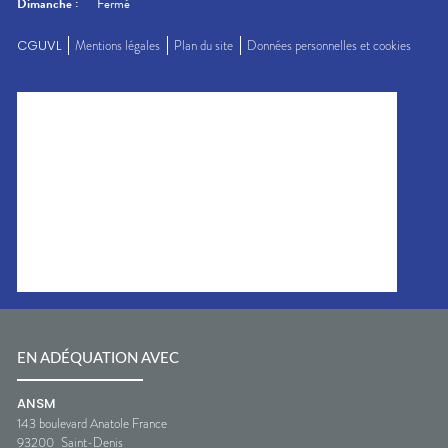
Dimanche
:
Fermé
CGUVL
Mentions légales
Plan du site
Données personnelles et cookies
EN ADÉQUATION AVEC
ANSM
143 boulevard Anatole France
93200
Saint-Denis