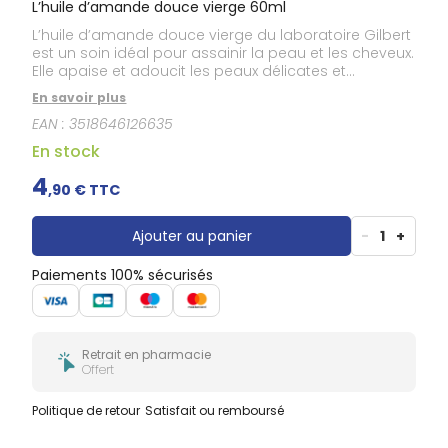
L’huile d’amande douce vierge 60ml
L’huile d’amande douce vierge du laboratoire Gilbert
est un soin idéal pour assainir la peau et les cheveux.
Elle apaise et adoucit les peaux délicates et
sensibles en les hydratant. Elle redonne de la
En savoir plus
souplesse et de la brillance aux cheveux. Elle soulage
EAN :
3518646126635
les tiraillements du cuir chevelu et les sensations
d’inconfort.
En stock
4
,
90
€ TTC
Ajouter au panier
-
1
+
Paiements 100% sécurisés
Retrait en pharmacie
Offert
Politique de retour
Satisfait ou remboursé