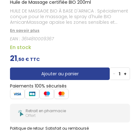
Huile de Massage certifiée BIO 200ml
HUILE DE MASSAGE BIO À BASE D'ARNICA : Spécialement
conçue pour le massage, le spray d'huile BIO
ArnicanMassage apaise les zones sensibles et
répare la peau.&nbsp;TEXTURE AGRÉABLE : La qualité
En savoir plus
de l'huile permet au produit de glisser facilement et
EAN :
3614810009367
de pénétrer rapidement sur la peau, sans laisser de
film gras. PARFUM APAISANT : L'odeur caractéristique
En stock
de ArnicanMassage est issue du doux mélange du
parfum néroli et d'huile essentielle de géranium
21
,
50
€ TTC
rosat.&nbsp;EFFET APAISANT :&nbsp; Grâce à sa
formule unique, l'huile ArnicanMassage BIO associe
les bienfaits de l'Arnica avec ceux de la Gaulthérie et
Ajouter au panier
-
1
+
de l'Harpagophytum pour un moment de détente et
de bien-être optimal.
Paiements 100% sécurisés
Retrait en pharmacie
Offert
Politique de retour
Satisfait ou remboursé