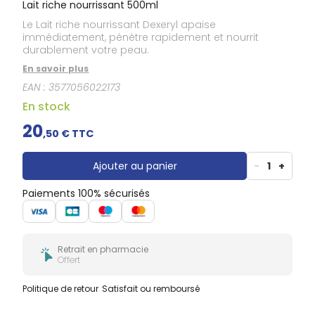
Lait riche nourrissant 500ml
Le Lait riche nourrissant Dexeryl apaise
immédiatement, pénètre rapidement et nourrit
durablement votre peau.
En savoir plus
EAN :
3577056022173
En stock
20
,
50
€ TTC
Ajouter au panier
-
1
+
Paiements 100% sécurisés
Retrait en pharmacie
Offert
Politique de retour
Satisfait ou remboursé