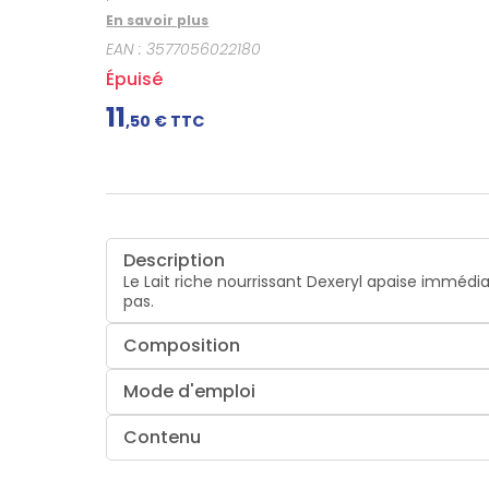
En savoir plus
EAN :
3577056022180
Épuisé
11
,
50
€ TTC
Description
Le Lait riche nourrissant Dexeryl apaise imméd
pas.
Composition
Mode d'emploi
Contenu