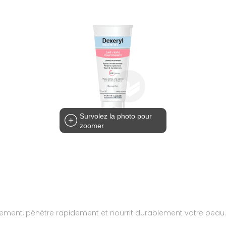
Survolez la photo pour
zoomer
tement, pénètre rapidement et nourrit durablement votre peau.