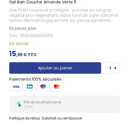
Gel Bain Douche Amande Verte 1l
Une PEAU nourrie et protégée : enrichie en surgras
végétal pro-régénérant, notre formule sans savon et
testée dermatologiquement sur peaux sensibles
nettoie la peau en douceur et aide à préserver son
En savoir plus
processus naturel de régénération. Un moment de
EAN :
3596490006358
BIEN-ÊTRE grâce à sa mousse onctueuse et son
parfum amande verte. Un geste pour la PLANÈTE avec
En stock
sa bouteille 100% en plastique recyclé et recyclable.
Pour toute la FAMILLE : petits et grands dès 1 an.
15
,
99
€ TTC
Ajouter au panier
-
1
+
Paiements 100% sécurisés
Retrait en pharmacie
Offert
Politique de retour
Satisfait ou remboursé