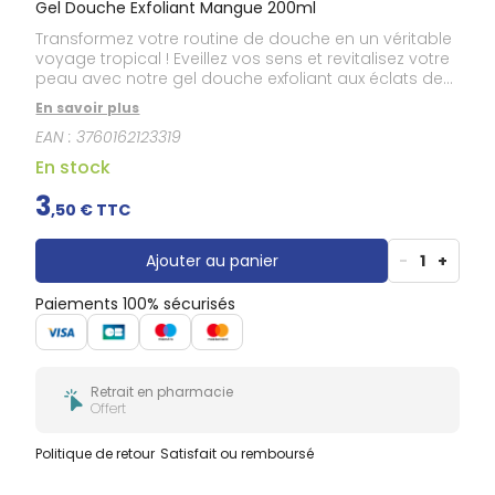
Gel Douche Exfoliant Mangue 200ml
Transformez votre routine de douche en un véritable
voyage tropical ! Eveillez vos sens et revitalisez votre
peau avec notre gel douche exfoliant aux éclats de
noyaux d’abricot et de coco.
En savoir plus
EAN :
3760162123319
En stock
3
,
50
€ TTC
Ajouter au panier
-
1
+
Paiements 100% sécurisés
Retrait en pharmacie
Offert
Politique de retour
Satisfait ou remboursé