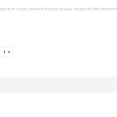
age et le corps, laissant la peau douce, souple et délicatemen
-
1
+