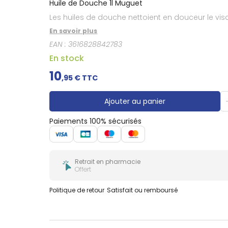
Huile de Douche 1l Muguet
Les huiles de douche nettoient en douceur le vis
En savoir plus
EAN :
3616828842783
En stock
10
,
95
€ TTC
Ajouter au panier
Paiements 100% sécurisés
Retrait en pharmacie
Offert
Politique de retour
Satisfait ou remboursé