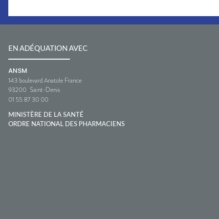
EN ADÉQUATION AVEC
ANSM
143 boulevard Anatole France
93200
Saint-Denis
01 55 87 30 00
MINISTÈRE DE LA SANTÉ
ORDRE NATIONAL DES PHARMACIENS