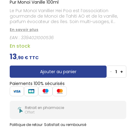
Pur Monoï Vanille 100ml
Le Pur Monoï Vanillier Hei Poa est l’association
gourmande de Monoï de Tahiti AO et de la vanille,
parfum évocateur des îles. Soin multi-usages, il
hydrate et répare la peau et les cheveux.
En savoir plus
EAN :
3394021000536
En stock
13
,
90
€ TTC
Ajouter au panier
-
1
+
Paiements 100% sécurisés
Retrait en pharmacie
Offert
Politique de retour
Satisfait ou remboursé