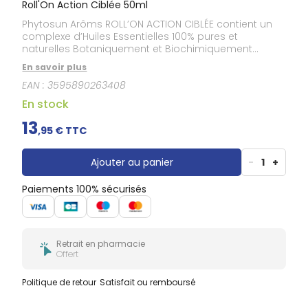
Roll'On Action Ciblée 50ml
Phytosun Arôms ROLL’ON ACTION CIBLÉE contient un
complexe d’Huiles Essentielles 100% pures et
naturelles Botaniquement et Biochimiquement
Définies (H.E.B.B.D), notamment l’Huile Essentielle de
En savoir plus
Gaulthérie, d’Eucalyptus citronné, de Cajeput, et de
EAN :
3595890263408
Romarin officinal.
En stock
13
,
95
€ TTC
Ajouter au panier
-
1
+
Paiements 100% sécurisés
Retrait en pharmacie
Offert
Politique de retour
Satisfait ou remboursé