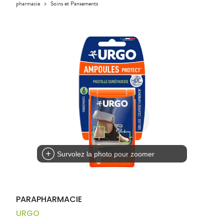
Compléments
CORPS-
pharmacie
>
Soins et Pansements
DISPOSITIFS
D’ORDONNANCE
PHARMACIES
alimentaires
CHEVEUX
MÉDICAUX
DE GARDE
Dispositifs
Cheveux
VOTRE
médicaux
APPLICATION
Corps
DE SANTÉ
Solaire
Visage
Survolez la photo pour zoomer
PARAPHARMACIE
URGO