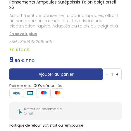
Pansements Ampoules Surépaissis Talon doigt orteil
x6
Assortiment de pansements pour ampoules, offrant
un soulagement immédiat et favorisant une
cicatrisation rapide. Adaptés au talon, au doigt et à
l’orteil, ces pansements hydrocolloïdes sont dotés
En savoir plus
d’une pastille centrale surépaissie et procurent un
EAN :
3664492019505
effet seconde peau pour un confort optimal.
En stock
9
,
50
€ TTC
Ajouter au panier
-
1
+
Paiements 100% sécurisés
Retrait en pharmacie
Offert
Politique de retour
Satisfait ou remboursé