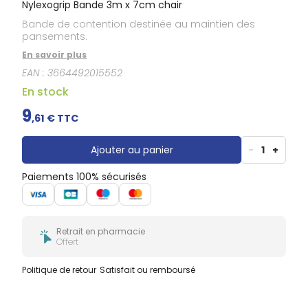
Nylexogrip Bande 3m x 7cm chair
Bande de contention destinée au maintien des
pansements.
En savoir plus
EAN :
3664492015552
En stock
9
,
61
€ TTC
Ajouter au panier
-
1
+
Paiements 100% sécurisés
Retrait en pharmacie
Offert
Politique de retour
Satisfait ou remboursé