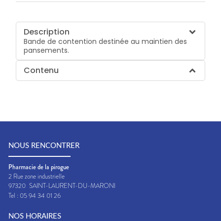
Description
Bande de contention destinée au maintien des
pansements.
Contenu
NOUS RENCONTRER
Pharmacie de la pirogue
2 Rue zone industrielle
97320
SAINT-LAURENT-DU-MARONI
Tel :
05 94 34 01 26
NOS HORAIRES