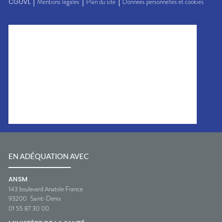
CGUVL
Mentions légales
Plan du site
Données personnelles et cookies
EN ADÉQUATION AVEC
ANSM
143 boulevard Anatole France
93200
Saint-Denis
01 55 87 30 00