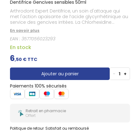
Dentifrice Gencives sensibles 50ml
Arthrodont Expert Dentifrice, un soin d'attaque qui
met l'action apaisante de l’acide glycyrrhétinique au
service des gencives irritées. La Chlorhexidine
contenue dans sa formule lutte contre la formation
En savoir plus
de plaque dentaire et déploie son action
EAN :
3577056023293
antibactérienne. En phase d'attaque durant un mois,
sa double action agit à la fois sur les bactéries
En stock
pathogènes et sur l’état l'iiritation de la gencive. Une
pâte gélifiée facile d'utilisation et qui prolonge
6
,
50
€ TTC
l’efficacité d’un détartrage après un mois
d’utilisation.
Ajouter au panier
-
1
+
Paiements 100% sécurisés
Retrait en pharmacie
Offert
Politique de retour
Satisfait ou remboursé