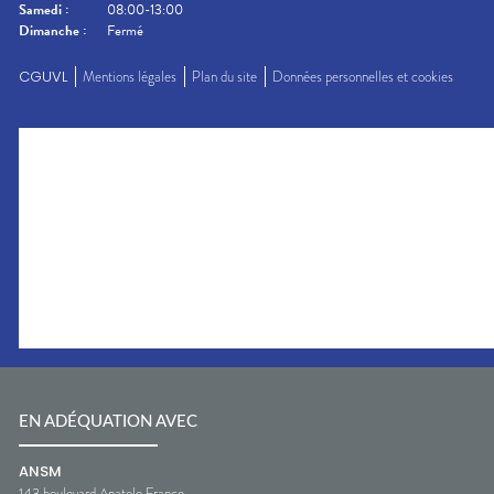
Samedi
:
08:00-13:00
Dimanche
:
Fermé
CGUVL
Mentions légales
Plan du site
Données personnelles et cookies
EN ADÉQUATION AVEC
ANSM
143 boulevard Anatole France