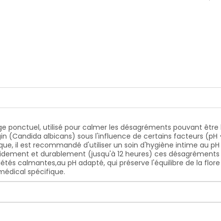
age ponctuel, utilisé pour calmer les désagréments pouvant êtr
(Candida albicans) sous l'influence de certains facteurs (pH < 5
il est recommandé d'utiliser un soin d'hygiène intime au pH ad
dement et durablement (jusqu'à 12 heures) ces désagréments et 
tés calmantes,au pH adapté, qui préserve l'équilibre de la flore
médical spécifique.