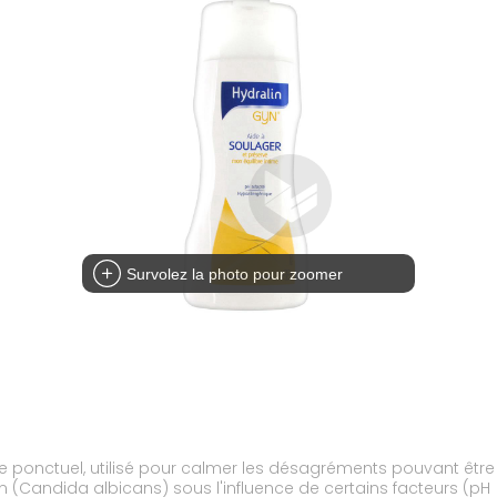
Survolez la photo pour zoomer
ge ponctuel, utilisé pour calmer les désagréments pouvant êt
(Candida albicans) sous l'influence de certains facteurs (pH