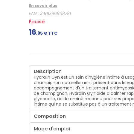
En savoir plus
EAN :
3401396868781
Épuisé
16
,
95
€ TTC
Description
Hydralin Gyn est un soin d'hygiène intime à us
champignon naturellement présent dans le vagin 
accompagnement d'un traitement antimycosique, 
ce champignon. Hydralin Gyn aide à calmer rapi
glycocolle, acide aminé reconnu pour ses proprié
intime qui ne se substitue pas à un traitement 
Composition
Mode d'emploi