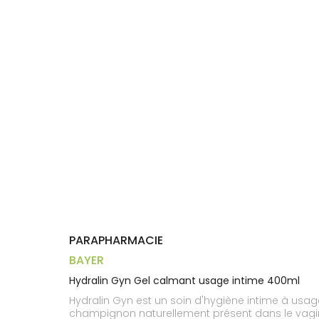
Compléments
CORPS-
DISPOSITIFS
D’ORDONNANCE
PHARMACIES
alimentaires
CHEVEUX
MÉDICAUX
DE GARDE
Dispositifs
Cheveux
VOTRE
médicaux
APPLICATION
Corps
DE SANTÉ
Solaire
Visage
PARAPHARMACIE
BAYER
Hydralin Gyn Gel calmant usage intime 400ml
Hydralin Gyn est un soin d'hygiène intime à usa
champignon naturellement présent dans le vagin 