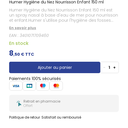
Humer Hygiène du Nez Nourrisson Enfant 150 ml
Humer Hygiène du Nez Nourrisson Enfant 150 ml est
un spray nasal à base d'eau de mer pour nourrisson
et enfant.Humer s'utilise pour l'hygiène des fosses
nasales, en traitement d'appoint des pathologies de
En savoir plus
la sphère ORL ou pour humidifier la muqueuse
EAN :
3401071709460
nasale en atmosphère sèche chez l'adulte à partir
de 15 ans.Riche en oligo-éléments marins, ce spray
En stock
nasal permet d'humidifier les mucosités sèches et
fluidifie ainsi les sécrétions nasales. Humer permet un
8
,
50
€ TTC
drainage en douceur et facilite le mouchage.Son
système de spray permet une diffusion douce par
micro gouttelettes.
Ajouter au panier
-
1
+
Paiements 100% sécurisés
Retrait en pharmacie
Offert
Politique de retour
Satisfait ou remboursé