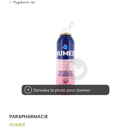
Compléments
CORPS-
>
Hygiène du nez
DISPOSITIFS
D’ORDONNANCE
PHARMACIES
alimentaires
CHEVEUX
MÉDICAUX
DE GARDE
Dispositifs
Cheveux
VOTRE
médicaux
APPLICATION
Corps
DE SANTÉ
Solaire
Visage
Survolez la photo pour zoomer
PARAPHARMACIE
HUMER