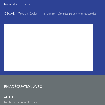
Dimanche
:
Fermé
CGUVL
Mentions légales
Plan du site
Données personnelles et cookies
EN ADÉQUATION AVEC
ANSM
143 boulevard Anatole France