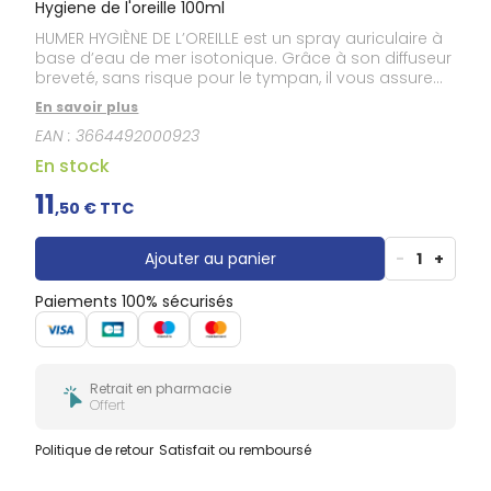
Hygiene de l'oreille 100ml
HUMER HYGIÈNE DE L’OREILLE est un spray auriculaire à
base d’eau de mer isotonique. Grâce à son diffuseur
breveté, sans risque pour le tympan, il vous assure
un lavage quotidien en douceur et en toute sécurité
En savoir plus
du conduit auditif externe.Sa formule à base d’eau
EAN :
3664492000923
de mer isotonique (concentration en NaCl à 9g/l)
prélevée le long des côtes Bretonnes, permet au
En stock
spray HUMER HYGIÈNE DE L’OREILLE : De nettoyer le
conduit auditif De prévenir la formation des
11
,
50
€ TTC
bouchons de cérumen D’aider à éliminer les excès
de cérumen et les impuretés Son embout sans
risque pour le tympan, le produit peut être utilisé à
Ajouter au panier
-
1
+
partir de 3 ans.
Paiements 100% sécurisés
Retrait en pharmacie
Offert
Politique de retour
Satisfait ou remboursé