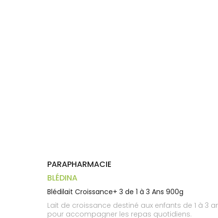
Compléments
CORPS-
DISPOSITIFS
D’ORDONNANCE
PHARMACIES
alimentaires
CHEVEUX
MÉDICAUX
DE GARDE
Dispositifs
Cheveux
VOTRE
médicaux
APPLICATION
Corps
DE SANTÉ
Solaire
Visage
PARAPHARMACIE
BLÉDINA
Blédilait Croissance+ 3 de 1 à 3 Ans 900g
Lait de croissance destiné aux enfants de 1 à 3 a
pour accompagner les repas quotidiens.