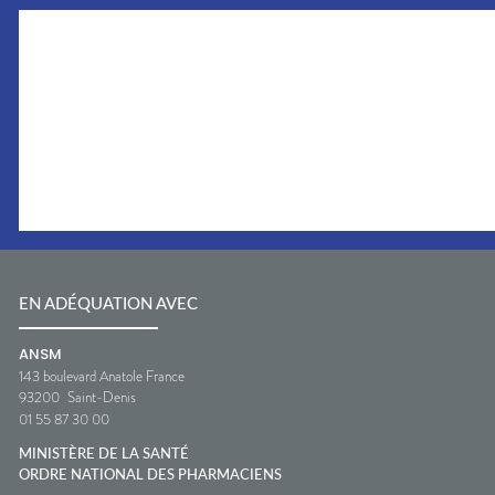
EN ADÉQUATION AVEC
ANSM
143 boulevard Anatole France
93200
Saint-Denis
01 55 87 30 00
MINISTÈRE DE LA SANTÉ
ORDRE NATIONAL DES PHARMACIENS