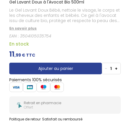
Gel Lavant Doux à l'Avocat Bio 500ml
Le Gel Lavant Doux Bébé, nettoie le visage, le corps et
les cheveux des enfants et bébés. Ce gel à l'avocat
issu de culture bio, protège et respecte la peau des
enfants et peut être utilisé au quotidien dès la
En savoir plus
naissance*. Testé haute tolérance, il apaise et
EAN :
3504105035754
compense les effets desséchants du bain. *Bébés
sortis de néonatologie
En stock
11
,
99
€ TTC
Ajouter au panier
-
1
+
Paiements 100% sécurisés
Retrait en pharmacie
Offert
Politique de retour
Satisfait ou remboursé