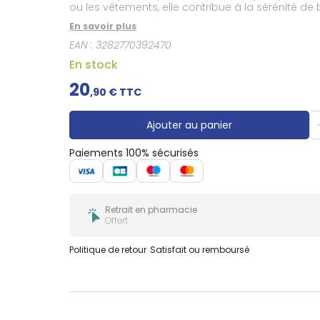
ou les vêtements, elle contribue à la sérénité de 
En savoir plus
EAN :
3282770392470
En stock
20
,
90
€ TTC
Ajouter au panier
Paiements 100% sécurisés
Retrait en pharmacie
Offert
Politique de retour
Satisfait ou remboursé