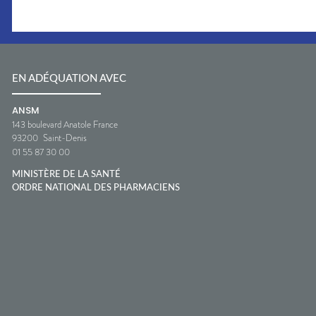
EN ADÉQUATION AVEC
ANSM
143 boulevard Anatole France
93200
Saint-Denis
01 55 87 30 00
MINISTÈRE DE LA SANTÉ
ORDRE NATIONAL DES PHARMACIENS