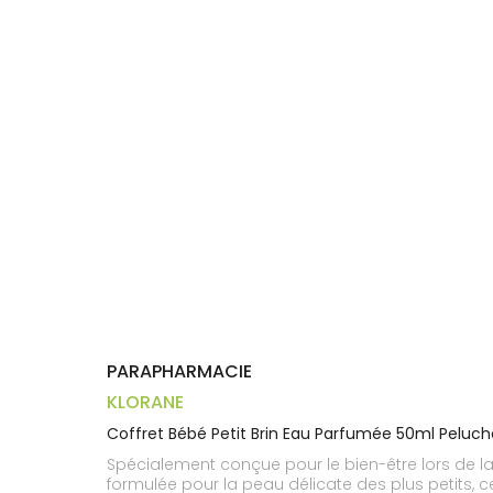
Compléments
CORPS-
DISPOSITIFS
D’ORDONNANCE
PHARMACIES
alimentaires
CHEVEUX
MÉDICAUX
DE GARDE
Dispositifs
Cheveux
VOTRE
médicaux
APPLICATION
Corps
DE SANTÉ
Solaire
Visage
PARAPHARMACIE
KLORANE
Coffret Bébé Petit Brin Eau Parfumée 50ml Peluche
Spécialement conçue pour le bien-être lors de la
formulée pour la peau délicate des plus petits, c