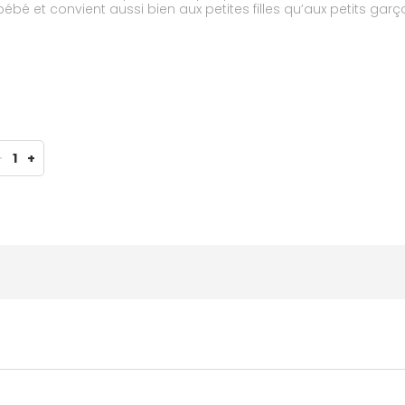
bébé et convient aussi bien aux petites filles qu’aux petits garç
-
1
+