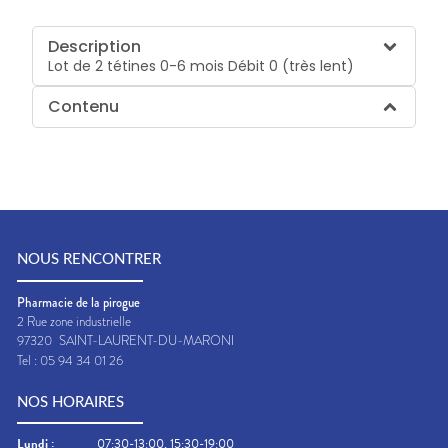
Description
Lot de 2 tétines 0-6 mois Débit 0 (très lent)
Contenu
NOUS RENCONTRER
Pharmacie de la pirogue
2 Rue zone industrielle
97320
SAINT-LAURENT-DU-MARONI
Tel :
05 94 34 01 26
NOS HORAIRES
Lundi
:
07:30-13:00, 15:30-19:00