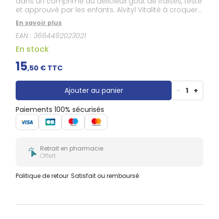
dans un comprimé au délicieux goût de fraises, testé
et approuvé par les enfants. Alvityl Vitalité à croquer
contient 12 vitamines et 8 minéraux dans un format
En savoir plus
adapté pour couvrir les apports sur un mois
EAN :
3664492023021
complet dès 4 ans.
En stock
15
,
50
€ TTC
Ajouter au panier
-
1
+
Paiements 100% sécurisés
Retrait en pharmacie
Offert
Politique de retour
Satisfait ou remboursé