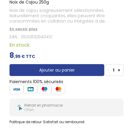
Noix de Cajou 250g
Noix de cajou soigneusement sélectionnées.
Naturellement croquantes, elles peuvent être
consommées en collation ou intégrées à de
nombreuses préparations culinaires, salées comme
En savoir plus
sucrées.
EAN :
3520832640412
En stock
8
,
95
€ TTC
Ajouter au panier
-
1
+
Paiements 100% sécurisés
Retrait en pharmacie
Offert
Politique de retour
Satisfait ou remboursé