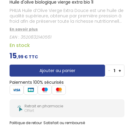
Huile d'olive biologique vierge extra bio 1l
PHILIA Huile d’Olive Vierge Extra Douce est une huile de
qualité supérieure, obtenue par première pression à
froid afin de préserver toute la richesse nutritionnelle
et les arômes naturels de l’olive. Sa saveur
En savoir plus
délicatement fruitée et sa texture légère en font un
EAN :
3520832140561
allié idéal aussi bien pour l’assaisonnement que
pour la cuisson douce. Naturellement riche en acides
En stock
gras mono-insaturés et en antioxydants, elle
contribue à une alimentation équilibrée tout en
15
,
99
€ TTC
sublimant vos plats au quotidien.
Ajouter au panier
-
1
+
Paiements 100% sécurisés
Retrait en pharmacie
Offert
Politique de retour
Satisfait ou remboursé