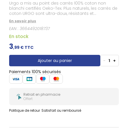
Urgo a mis au point des carrés 100% coton non
blanchi certifiés Oeko-Tex. Plus naturels, les carrés de
coton URGO sont ultra-doux, résistants et
absorbants. Adaptés aux peaux sensibles, ils sont
En savoir plus
parfaits pour le soin du bébé et pour le
EAN :
3664492018737
démaquillage. Son format familial économique et
pratique est idéal pour toute la famille !
En stock
3
,
99
€ TTC
Ajouter au panier
-
1
+
Paiements 100% sécurisés
Retrait en pharmacie
Offert
Politique de retour
Satisfait ou remboursé