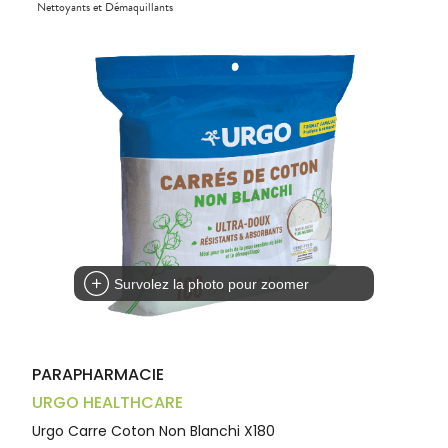
Compléments
CORPS-
Nettoyants et Démaquillants
DISPOSITIFS
D’ORDONNANCE
PHARMACIES
alimentaires
CHEVEUX
MÉDICAUX
DE GARDE
Dispositifs
Cheveux
VOTRE
médicaux
APPLICATION
Corps
DE SANTÉ
Solaire
Visage
Survolez la photo pour zoomer
PARAPHARMACIE
URGO HEALTHCARE
Urgo Carre Coton Non Blanchi X180