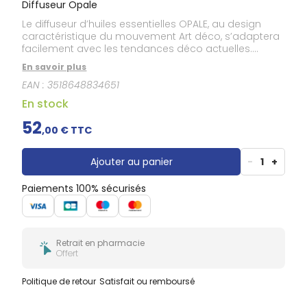
Diffuseur Opale
Le diffuseur d’huiles essentielles OPALE, au design
caractéristique du mouvement Art déco, s’adaptera
facilement avec les tendances déco actuelles.
Profitez pleinement d’une diffusion silencieuse et à
En savoir plus
froid afin de préserver tous les bienfaits des huiles
EAN :
3518648834651
essentielles. Personnalisez votre diffusion au gré de
vos envies : une diffusion continue ou alternée
En stock
accompagnée d’une lumière d’ambiance fixe ou
oscillante.
52
,
00
€ TTC
Ajouter au panier
-
1
+
Paiements 100% sécurisés
Retrait en pharmacie
Offert
Politique de retour
Satisfait ou remboursé