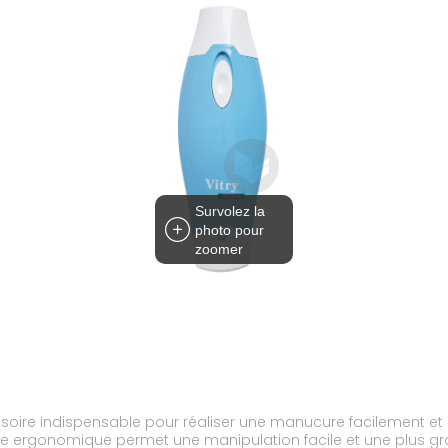
Survolez la
photo pour
zoomer
cessoire indispensable pour réaliser une manucure facilement e
me ergonomique permet une manipulation facile et une plus gra