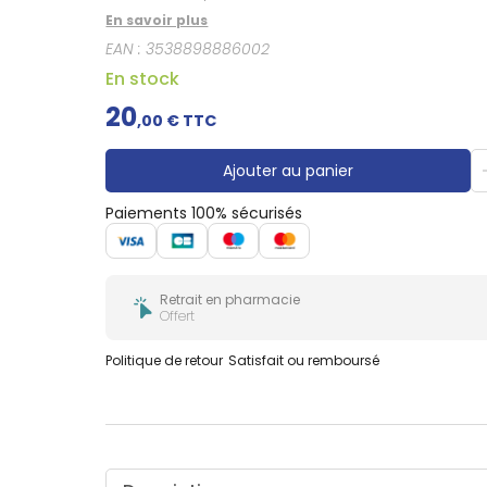
En savoir plus
EAN :
3538898886002
En stock
20
,
00
€ TTC
Ajouter au panier
Paiements 100% sécurisés
Retrait en pharmacie
Offert
Politique de retour
Satisfait ou remboursé