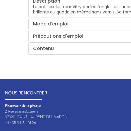
Description
Le polissoir lustreur Vitry perfect'ongles est a
brillants au quotidien même sans vernis. Sa fo
Mode d'emploi
Précautions d'emploi
Contenu
NOUS RENCONTRER
Pharmacie de la pirogue
2 Rue zone industrielle
97320
SAINT-LAURENT-DU-MARONI
Tel :
05 94 34 01 26