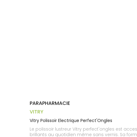
Compléments
CORPS-
DISPOSITIFS
D’ORDONNANCE
PHARMACIES
alimentaires
CHEVEUX
MÉDICAUX
DE GARDE
Dispositifs
Cheveux
VOTRE
médicaux
APPLICATION
Corps
DE SANTÉ
Solaire
Visage
PARAPHARMACIE
VITRY
Vitry Polissoir Electrique Perfect'Ongles
Le polissoir lustreur Vitry perfect'ongles est ac
brillants au quotidien même sans vernis. Sa for