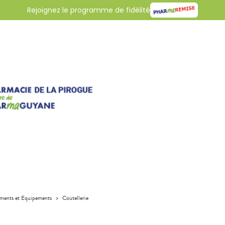
Rejoignez le programme de fidélité
uments et Equipements
>
Coutellerie