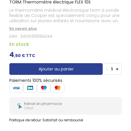
TORM Thermomètre électrique FLEX 10S
Le thermomètre médical électronique torm à sonde
flexible de Cooper est spécialement conçu pour une
utilisation sur jeunes enfants et nourrissons avec un
embout flexible. Il permet une mesure plus
En savoir plus
confortable et plus sécurisée.
EAN :
3401099684244
En stock
4
,
50
€ TTC
Ajouter au panier
-
1
+
Paiements 100% sécurisés
Retrait en pharmacie
Offert
Politique de retour
Satisfait ou remboursé