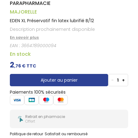
PARAPHARMACIE
MAJORELLE
EDEN XL Préservatif fin latex lubrifié B/12
Description prochainement disponible
En savoir plus
EAN :
3664789000094
En stock
2
,
76
€ TTC
Ajouter au panier
-
1
+
Paiements 100% sécurisés
Retrait en pharmacie
Offert
Politique de retour
Satisfait ou remboursé