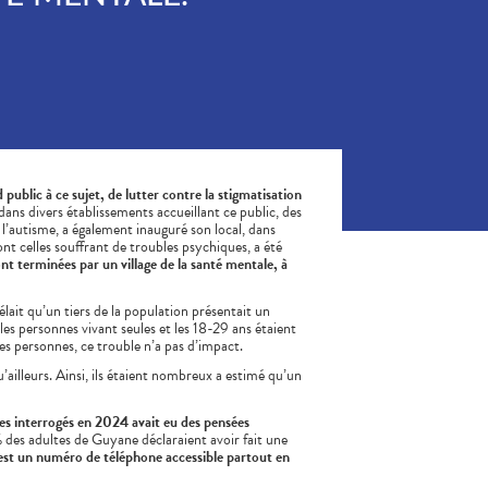
nd public à ce sujet, de lutter contre la stigmatisation
dans divers établissements accueillant ce public, des
’autisme, a également inauguré son local, dans
nt celles souffrant de troubles psychiques, a été
t terminées par un village de la santé mentale, à
vélait qu’un tiers de la population présentait un
es personnes vivant seules et les 18-29 ans étaient
es personnes, ce trouble n’a pas d’impact.
ailleurs. Ainsi, ils étaient nombreux a estimé qu’un
tes interrogés en 2024 avait eu des pensées
des adultes de Guyane déclaraient avoir fait une
est un numéro de téléphone accessible partout en