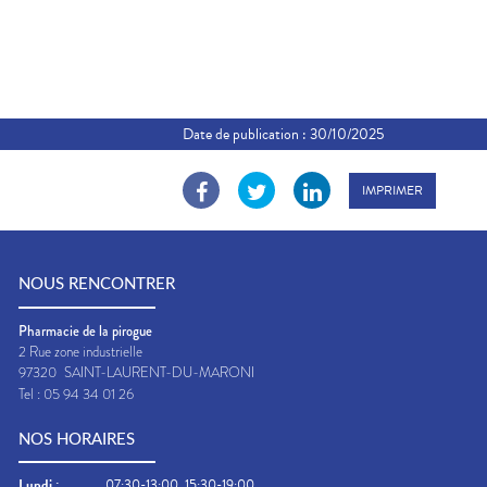
Date de publication :
30/10/2025
IMPRIMER
NOUS RENCONTRER
Pharmacie de la pirogue
2 Rue zone industrielle
97320
SAINT-LAURENT-DU-MARONI
Tel :
05 94 34 01 26
NOS HORAIRES
Lundi
:
07:30-13:00, 15:30-19:00