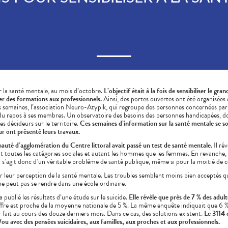
r la santé mentale, au mois d’octobre.
L’objectif était à la fois de sensibiliser le gra
er des formations aux professionnels.
Ainsi, des portes ouvertes ont été organisées 
 semaines, l’association Neuro-Atypik, qui regroupe des personnes concernées par l
u du repos à ses membres. Un observatoire des besoins des personnes handicapées, do
es décideurs sur le territoire.
Ces semaines d’information sur la santé mentale se son
r ont présenté leurs travaux.
uté d’agglomération du Centre littoral avait passé un test de santé mentale.
Il ré
 toutes les catégories sociales et autant les hommes que les femmes. En revanche, l
l s’agit donc d’un véritable problème de santé publique, même si pour la moitié de c
r leur perception de la santé mentale. Les troubles semblent moins bien acceptés qu’
ne peut pas se rendre dans une école ordinaire.
publié les résultats d’une étude sur le suicide.
Elle révèle que près de 7 % des adul
fre est proche de la moyenne nationale de 5 %. La même enquête indiquait que 6 % 
ir fait au cours des douze derniers mois. Dans ce cas, des solutions existent.
Le 3114 
ou avec des pensées suicidaires, aux familles, aux proches et aux professionnels.