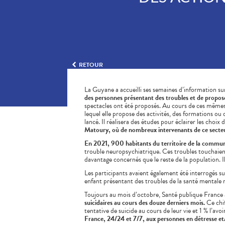
Compléments
CORPS-
DISPOSITIFS
D’ORDONNANCE
PHARMACIES
alimentaires
CHEVEUX
MÉDICAUX
DE GARDE
Dispositifs
Cheveux
VOTRE
médicaux
APPLICATION
Corps
DE SANTÉ
Solaire
Visage
RETOUR
La Guyane a accueilli ses semaines d’information su
des personnes présentant des troubles et de propos
spectacles ont été proposés. Au cours de ces mêmes
lequel elle propose des activités, des formations o
lancé. Il réalisera des études pour éclairer les choix d
Matoury, où de nombreux intervenants de ce secteu
En 2021, 900 habitants du territoire de la communa
trouble neuropsychiatrique. Ces troubles touchaient
davantage concernés que le reste de la population. I
Les participants avaient également été interrogés su
enfant présentant des troubles de la santé mentale 
Toujours au mois d’octobre, Santé publique France a 
suicidaires au cours des douze derniers mois.
Ce chif
tentative de suicide au cours de leur vie et 1 % l’avo
France, 24/24 et 7/7, aux personnes en détresse et/