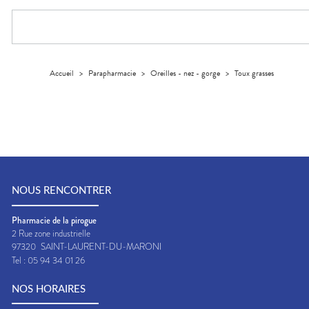
Compléments
CORPS-
DISPOSITIFS
D’ORDONNANCE
PHARMACIES
alimentaires
CHEVEUX
MÉDICAUX
DE GARDE
Dispositifs
Cheveux
VOTRE
médicaux
APPLICATION
Corps
DE SANTÉ
Solaire
Accueil
>
Parapharmacie
>
Oreilles - nez - gorge
>
Toux grasses
Visage
NOUS RENCONTRER
Pharmacie de la pirogue
2 Rue zone industrielle
97320
SAINT-LAURENT-DU-MARONI
Tel :
05 94 34 01 26
NOS HORAIRES