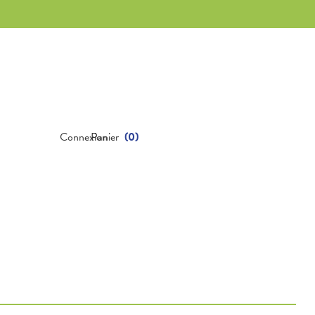
Connexion
Panier
(
0
)